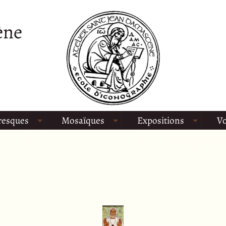
ène
resques
Mosaïques
Expositions
Vo