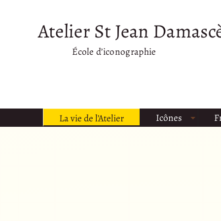
Atelier St Jean Damasc
École d’iconographie
Icônes
F
La vie de l’Atelier