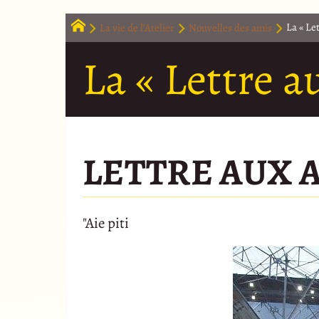
La vie de l’Atelier
Nouvelles des amis
La « Le
La « Lettre a
LETTRE AUX A
"Aie piti