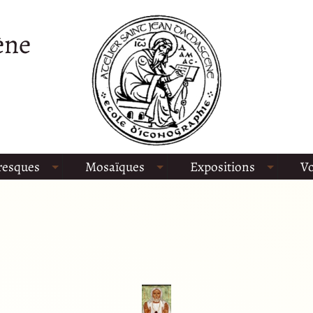
ène
resques
Mosaïques
Expositions
Vo