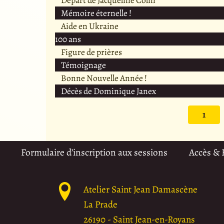
Mémoire éternelle !
Aide en Ukraine
100 ans
Figure de prières
Témoignage
Bonne Nouvelle Année !
Décès de Dominique Janex
1
Formulaire d’inscription aux sessions
Accès &
Atelier Saint Jean Damascène
La Prade
26190
-
Saint Jean-en-Royans