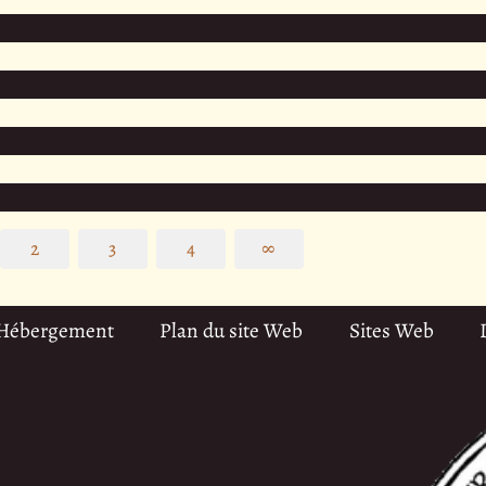
2
3
4
∞
 Hébergement
Plan du site Web
Sites Web