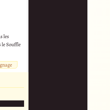
s les
 le Souffle
ignage