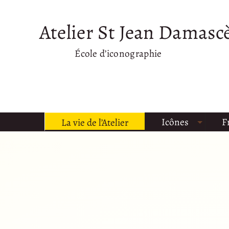
Atelier St Jean Damasc
École d’iconographie
Icônes
F
La vie de l’Atelier