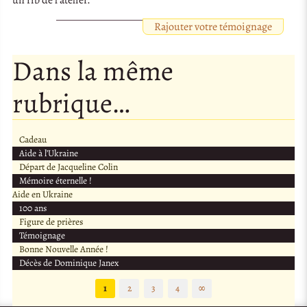
Rajouter votre témoignage
Dans la même
rubrique…
Cadeau
Aide à l’Ukraine
Départ de Jacqueline Colin
Mémoire éternelle !
Aide en Ukraine
100 ans
Figure de prières
Témoignage
Bonne Nouvelle Année !
Décès de Dominique Janex
1
2
3
4
∞