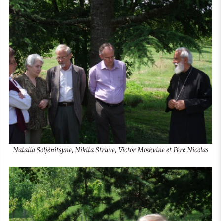
Natalia Soljénitsyne, Nikita Struve, Victor Moskvine et Père Nicolas