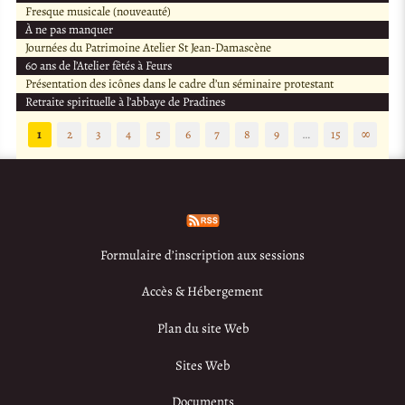
Fresque musicale (nouveauté)
À ne pas manquer
Journées du Patrimoine Atelier St Jean-Damascène
60 ans de l’Atelier fêtés à Feurs
Présentation des icônes dans le cadre d’un séminaire protestant
Retraite spirituelle à l’abbaye de Pradines
1
2
3
4
5
6
7
8
9
…
15
∞
Formulaire d’inscription aux sessions
Accès & Hébergement
Plan du site Web
Sites Web
Documents