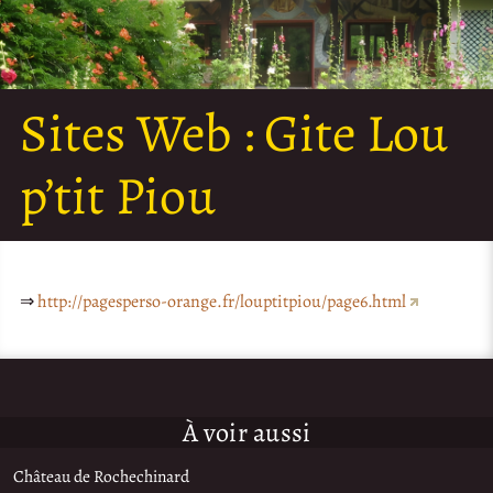
Sites Web :
Gite Lou
p’tit Piou
⇒
http://pagesperso-orange.fr/louptitpiou/page6.html
À voir aussi
Château de Rochechinard