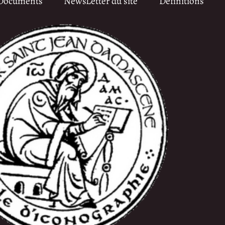
Documents
NewsLetter du site
Définitions