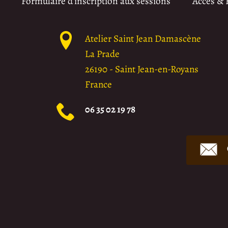
Formulaire d’inscription aux sessions
Accès &
Atelier Saint Jean Damascène
La Prade
26190
-
Saint Jean-en-Royans
France
06 35 02 19 78