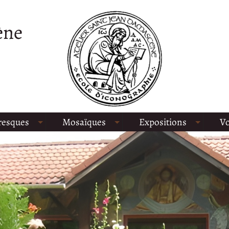
ène
resques
Mosaïques
Expositions
Vo