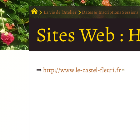
La vie de l’Atelier
Dates & Inscriptions Sessions
Sites Web :
H
⇒
http://www.le-castel-fleuri.fr