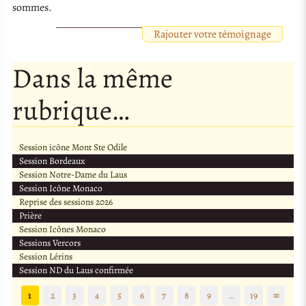
sommes.
Rajouter votre témoignage
Dans la même
rubrique…
Session icône Mont Ste Odile
Session Bordeaux
Session Notre-Dame du Laus
Session Icône Monaco
Reprise des sessions 2026
Prière
Session Icônes Monaco
Sessions Vercors
Session Lérins
Session ND du Laus confirmée
1
2
3
4
5
6
7
8
9
…
19
∞