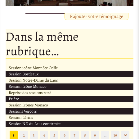
Rajouter votre témoignage
Dans la même
rubrique…
Session icône Mont Ste Odile
Session Bordeaux
Session Notre-Dame du Laus
Session Icône Monaco
Reprise des sessions 2026
Prière
Session Icônes Monaco
Sessions Vercors
Session Lérins
Session ND du Laus confirmée
1
2
3
4
5
6
7
8
9
…
19
∞