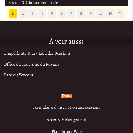
Session ND du Laus confirmée
1
2
3
4
5
6
7
8
9
…
19
∞
À voir aussi
Chapelle Ste Rita - Lieu des Sessions
Office du Tourisme du Royans
Parc du Vercors
Formulaire d’inscription aux sessions
Accès & Hébergement
Plan du site Web