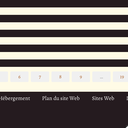
5
6
7
8
9
…
19
 Hébergement
Plan du site Web
Sites Web