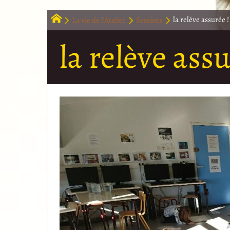
La vie de l’Atelier
Sessions
la relève assurée !
la relève assu