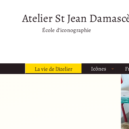
Atelier St Jean Damasc
École d’iconographie
Icônes
F
La vie de l’Atelier