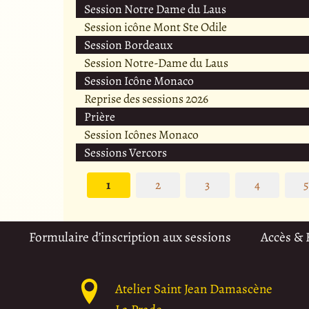
Session Notre Dame du Laus
Session icône Mont Ste Odile
Session Bordeaux
Session Notre-Dame du Laus
Session Icône Monaco
Reprise des sessions 2026
Prière
Session Icônes Monaco
Sessions Vercors
1
2
3
4
Formulaire d’inscription aux sessions
Accès &
Atelier Saint Jean Damascène