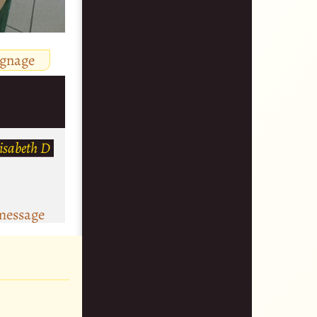
ignage
lisabeth D
message