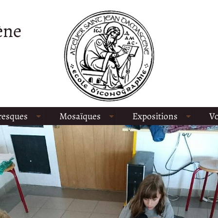
ène
resques
Mosaïques
Expositions
Vo