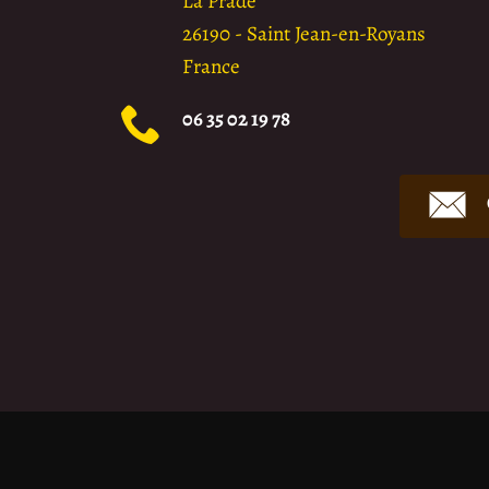
La Prade
26190
-
Saint Jean-en-Royans
France
06 35 02 19 78