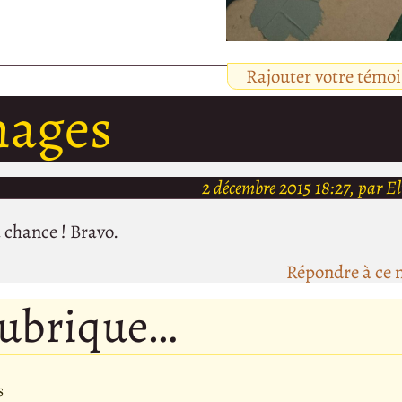
Rajouter votre témo
nages
2 décembre 2015 18:27, par E
a chance ! Bravo.
Répondre à ce 
rubrique…
s