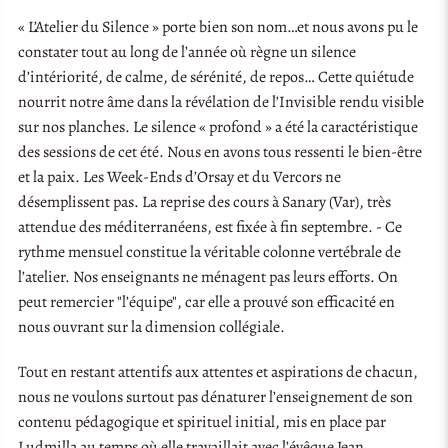
« L’Atelier du Silence » porte bien son nom…et nous avons pu le
constater tout au long de l’année où règne un silence
d’intériorité, de calme, de sérénité, de repos… Cette quiétude
nourrit notre âme dans la révélation de l’Invisible rendu visible
sur nos planches. Le silence « profond » a été la caractéristique
des sessions de cet été. Nous en avons tous ressenti le bien-être
et la paix. Les Week-Ends d’Orsay et du Vercors ne
désemplissent pas. La reprise des cours à Sanary (Var), très
attendue des méditerranéens, est fixée à fin septembre. - Ce
rythme mensuel constitue la véritable colonne vertébrale de
l’atelier. Nos enseignants ne ménagent pas leurs efforts. On
peut remercier "l’équipe", car elle a prouvé son efficacité en
nous ouvrant sur la dimension collégiale.
Tout en restant attentifs aux attentes et aspirations de chacun,
nous ne voulons surtout pas dénaturer l’enseignement de son
contenu pédagogique et spirituel initial, mis en place par
Ludmilla au temps où elle travaillait avec l’évêque Jean