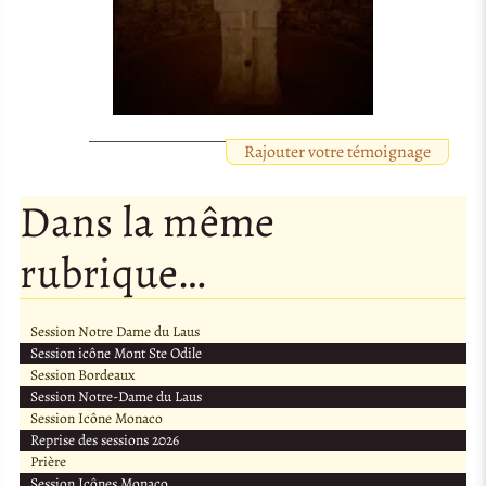
Rajouter votre témoignage
Dans la même
rubrique…
Session Notre Dame du Laus
Session icône Mont Ste Odile
Session Bordeaux
Session Notre-Dame du Laus
Session Icône Monaco
Reprise des sessions 2026
Prière
Session Icônes Monaco