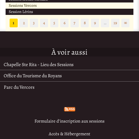
Sessions Vercors
Session Lérins
1
2
3
4
5
6
7
8
9
…
19
∞
À voir aussi
Chapelle Ste Rita - Lieu des Sessions
Office du Tourisme du Royans
Parc du Vercors
Formulaire d’inscription aux sessions
Accès & Hébergement