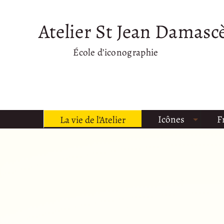
Atelier St Jean Damasc
École d’iconographie
Icônes
F
La vie de l’Atelier