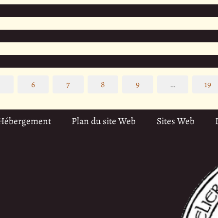
5
6
7
8
9
…
19
 Hébergement
Plan du site Web
Sites Web