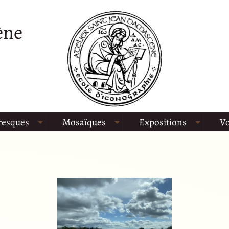
ène
resques
Mosaïques
Expositions
Vo