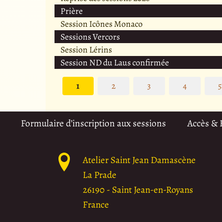
Prière
Session Icônes Monaco
Sessions Vercors
Session Lérins
Session ND du Laus confirmée
1
2
3
4
Formulaire d’inscription aux sessions
Accès &
Atelier Saint Jean Damascène
La Prade
26190
-
Saint Jean-en-Royans
France