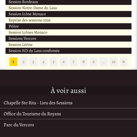
Session Bordeaux
Session Notre-Dame du Laus
Session Icône Monaco
Reprise des sessions 2026
Prière
Session Icônes Monaco
Sessions Vercors
Session Lérins
Session ND du Laus confirmée
1
2
3
4
5
6
7
8
9
…
19
∞
À voir aussi
Chapelle Ste Rita - Lieu des Sessions
Office du Tourisme du Royans
Parc du Vercors