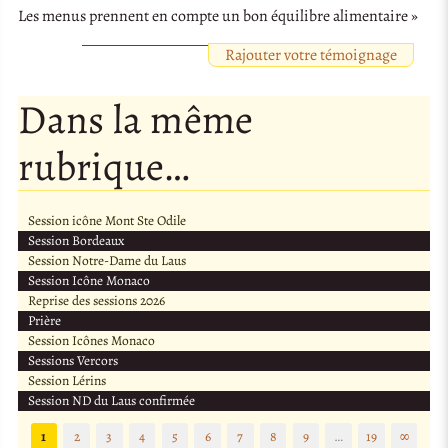
Les menus prennent en compte un bon équilibre alimentaire »
Rajouter votre témoignage
Dans la même
rubrique…
Session icône Mont Ste Odile
Session Bordeaux
Session Notre-Dame du Laus
Session Icône Monaco
Reprise des sessions 2026
Prière
Session Icônes Monaco
Sessions Vercors
Session Lérins
Session ND du Laus confirmée
1
2
3
4
5
6
7
8
9
…
19
∞