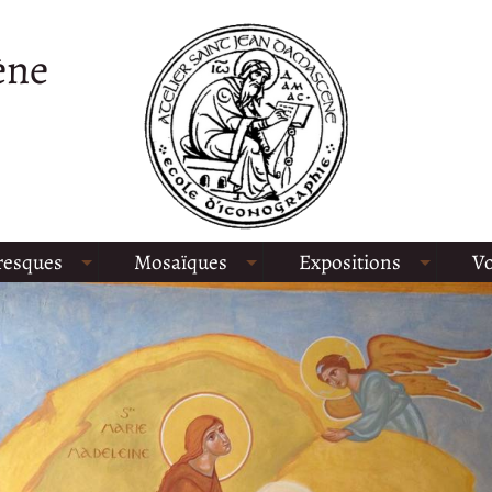
ène
resques
Mosaïques
Expositions
Vo