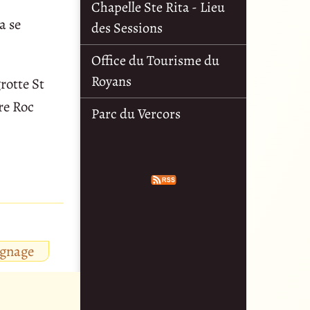
Chapelle Ste Rita - Lieu
a se
des Sessions
Office du Tourisme du
Royans
rotte St
re Roc
Parc du Vercors
ignage