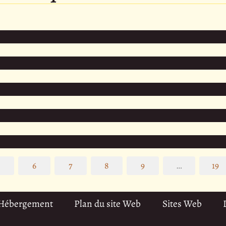
5
6
7
8
9
…
19
 Hébergement
Plan du site Web
Sites Web