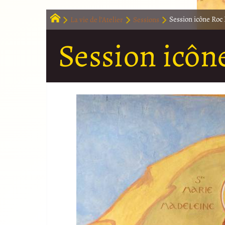
La vie de l’Atelier
Sessions
Session icône Roc 
Session icône