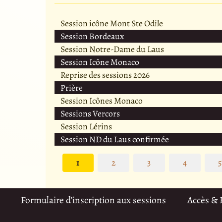
Session icône Mont Ste Odile
Session Bordeaux
Session Notre-Dame du Laus
Session Icône Monaco
Reprise des sessions 2026
Prière
Session Icônes Monaco
Sessions Vercors
Session Lérins
Session ND du Laus confirmée
1
2
3
4
Formulaire d’inscription aux sessions
Accès &