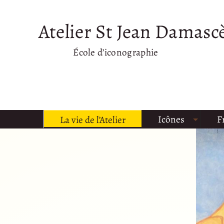
Atelier St Jean Damasc
École d’iconographie
Icônes
F
La vie de l’Atelier