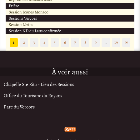
Prière
Session Icônes Monaco
Sessions Vercors
Session Lérins
Session ND du Laus confirmée
1
2
3
4
5
6
7
8
9
…
19
∞
À voir aussi
Chapelle Ste Rita - Lieu des Sessions
Office du Tourisme du Royans
Parc du Vercors