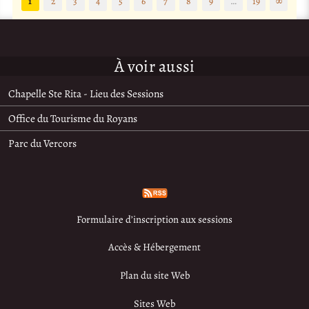
1
2
3
4
5
6
7
8
9
…
19
∞
À voir aussi
Chapelle Ste Rita - Lieu des Sessions
Office du Tourisme du Royans
Parc du Vercors
Formulaire d’inscription aux sessions
Accès & Hébergement
Plan du site Web
Sites Web