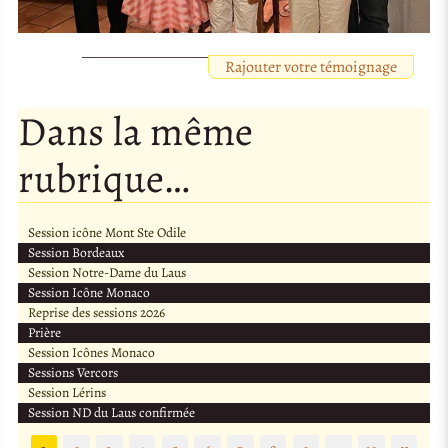
Rajouter votre témoignage
Dans la même
rubrique…
Session icône Mont Ste Odile
Session Bordeaux
Session Notre-Dame du Laus
Session Icône Monaco
Reprise des sessions 2026
Prière
Session Icônes Monaco
Sessions Vercors
Session Lérins
Session ND du Laus confirmée