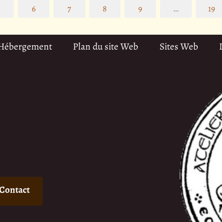
5
6
7
8
9
…
19
 Hébergement
Plan du site Web
Sites Web
Contact