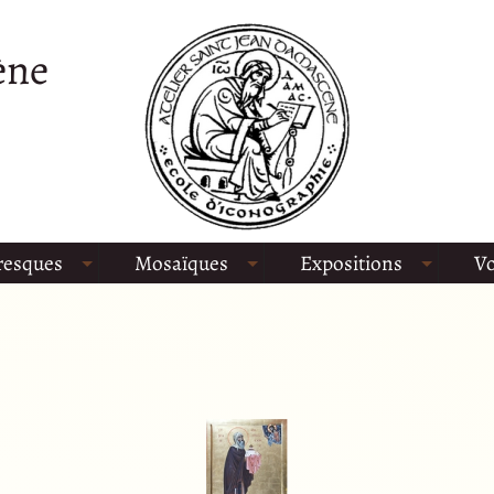
ène
resques
Mosaïques
Expositions
Vo