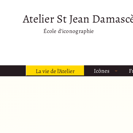
Atelier St Jean Damasc
École d’iconographie
Icônes
F
La vie de l’Atelier