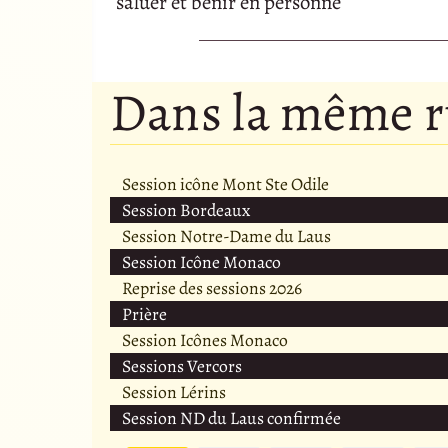
saluer et bénir en personne
Dans la même 
Session icône Mont Ste Odile
Session Bordeaux
Session Notre-Dame du Laus
Session Icône Monaco
Reprise des sessions 2026
Prière
Session Icônes Monaco
Sessions Vercors
Session Lérins
Session ND du Laus confirmée