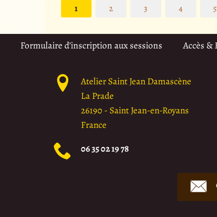
1
2
3
4
Formulaire d’inscription aux sessions
Accès &
Atelier Saint Jean Damascène
La Prade
26190
-
Saint Jean-en-Royans
France
06 35 02 19 78