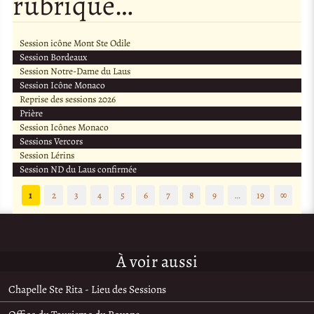
rubrique…
Session icône Mont Ste Odile
Session Bordeaux
Session Notre-Dame du Laus
Session Icône Monaco
Reprise des sessions 2026
Prière
Session Icônes Monaco
Sessions Vercors
Session Lérins
Session ND du Laus confirmée
1
2
3
4
5
6
7
8
9
…
19
∞
À voir aussi
Chapelle Ste Rita - Lieu des Sessions