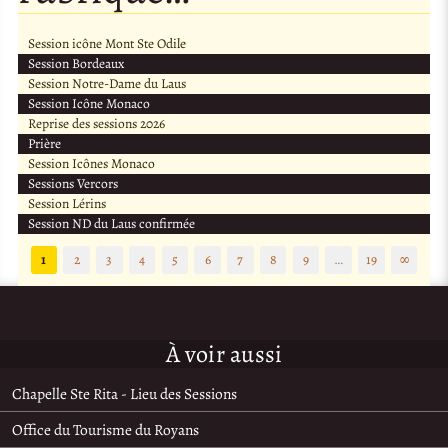
Session icône Mont Ste Odile
Session Bordeaux
Session Notre-Dame du Laus
Session Icône Monaco
Reprise des sessions 2026
Prière
Session Icônes Monaco
Sessions Vercors
Session Lérins
Session ND du Laus confirmée
1
2
3
4
5
6
7
8
9
…
19
∞
À voir aussi
Chapelle Ste Rita - Lieu des Sessions
Office du Tourisme du Royans