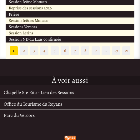
Session Icône Monaco
Reprise des sessions 2026
Prière
Session Icônes Monaco
Sessions Vercors
Session Lérins
Session ND du Laus confirmée
1
2
3
4
5
6
7
8
9
…
19
∞
À voir aussi
Chapelle Ste Rita - Lieu des Sessions
Office du Tourisme du Royans
Parc du Vercors