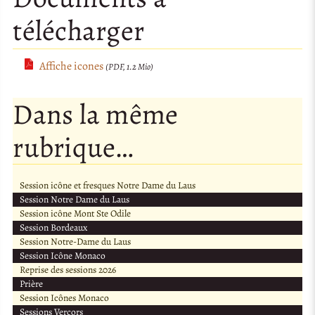
télécharger
Affiche icones
(PDF, 1.2 Mio)
Dans la même
rubrique…
Session icône et fresques Notre Dame du Laus
Session Notre Dame du Laus
Session icône Mont Ste Odile
Session Bordeaux
Session Notre-Dame du Laus
Session Icône Monaco
Reprise des sessions 2026
Prière
Session Icônes Monaco
Sessions Vercors