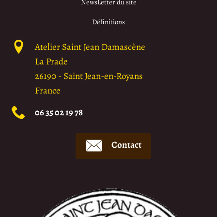
NewsLetter du site
Définitions
Atelier Saint Jean Damascène
La Prade
26190
-
Saint Jean-en-Royans
France
06 35 02 19 78
Contact