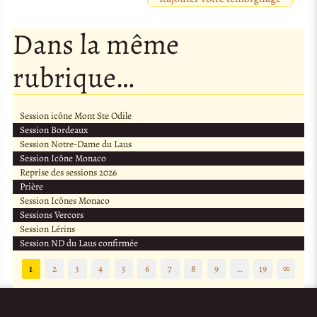
Dans la même
rubrique…
Session icône Mont Ste Odile
Session Bordeaux
Session Notre-Dame du Laus
Session Icône Monaco
Reprise des sessions 2026
Prière
Session Icônes Monaco
Sessions Vercors
Session Lérins
Session ND du Laus confirmée
1
2
3
4
5
6
7
8
9
…
19
∞