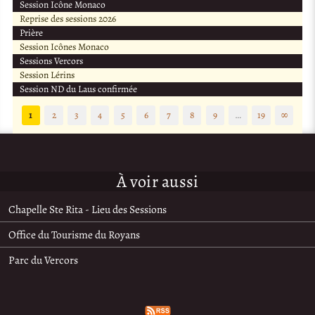
Session Icône Monaco
Reprise des sessions 2026
Prière
Session Icônes Monaco
Sessions Vercors
Session Lérins
Session ND du Laus confirmée
1
2
3
4
5
6
7
8
9
…
19
∞
À voir aussi
Chapelle Ste Rita - Lieu des Sessions
Office du Tourisme du Royans
Parc du Vercors