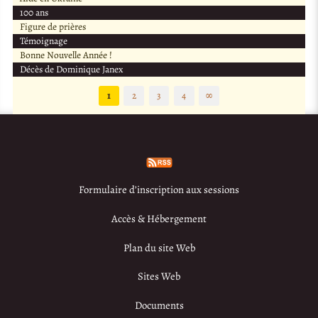
100 ans
Figure de prières
Témoignage
Bonne Nouvelle Année !
Décès de Dominique Janex
1
2
3
4
∞
Formulaire d’inscription aux sessions
Accès & Hébergement
Plan du site Web
Sites Web
Documents