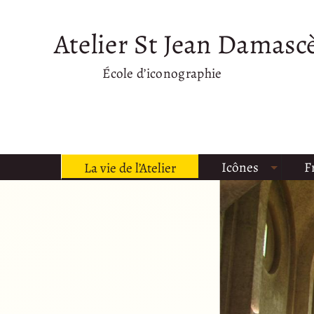
Atelier St Jean Damasc
École d’iconographie
Icônes
F
La vie de l’Atelier