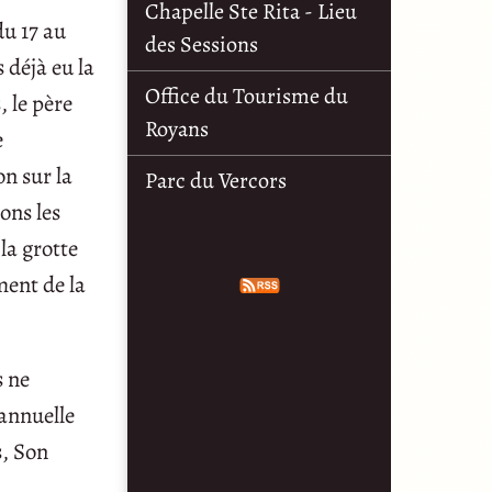
Chapelle Ste Rita - Lieu
u 17 au
des Sessions
 déjà eu la
Office du Tourisme du
 le père
Royans
e
n sur la
Parc du Vercors
ons les
la grotte
ment de la
s ne
 annuelle
s, Son