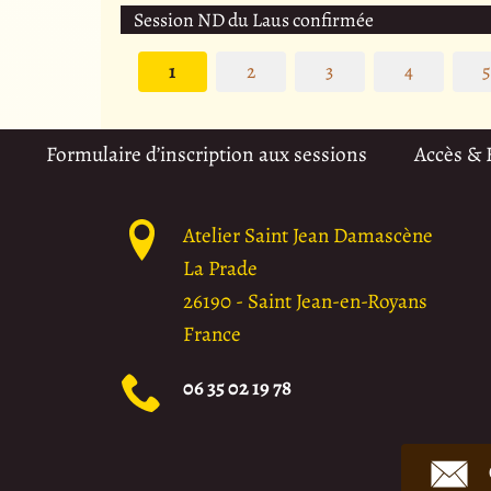
Session ND du Laus confirmée
1
2
3
4
Formulaire d’inscription aux sessions
Accès &
Atelier Saint Jean Damascène
La Prade
26190
-
Saint Jean-en-Royans
France
06 35 02 19 78