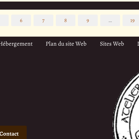
5
6
7
8
9
…
19
 Hébergement
Plan du site Web
Sites Web
Contact