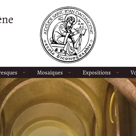
ène
resques
Mosaïques
Expositions
Vo