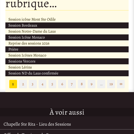
rubrique…
Session icône Mont Ste Odile
Session Bordeaux
Session Notre-Dame du Laus
Session Icône Monaco
Reprise des sessions 2026
Prière
Session Icônes Monaco
Sessions Vercors
Session Lérins
Session ND du Laus confirmée
1
2
3
4
5
6
7
8
9
…
19
∞
À voir aussi
Chapelle Ste Rita - Lieu des Sessions