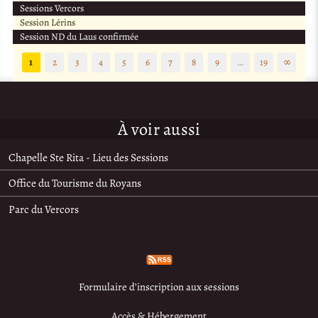
Sessions Vercors
Session Lérins
Session ND du Laus confirmée
1
2
3
4
5
6
7
8
9
…
19
∞
À voir aussi
Chapelle Ste Rita - Lieu des Sessions
Office du Tourisme du Royans
Parc du Vercors
Formulaire d’inscription aux sessions
Accès & Hébergement