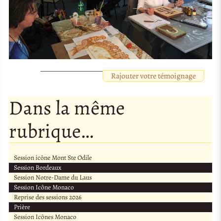
Rajouter votre témoignage
Dans la même
rubrique…
Session icône Mont Ste Odile
Session Bordeaux
Session Notre-Dame du Laus
Session Icône Monaco
Reprise des sessions 2026
Prière
Session Icônes Monaco