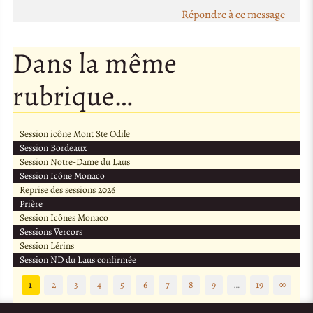
Répondre à ce message
Dans la même
rubrique…
Session icône Mont Ste Odile
Session Bordeaux
Session Notre-Dame du Laus
Session Icône Monaco
Reprise des sessions 2026
Prière
Session Icônes Monaco
Sessions Vercors
Session Lérins
Session ND du Laus confirmée
1
2
3
4
5
6
7
8
9
…
19
∞