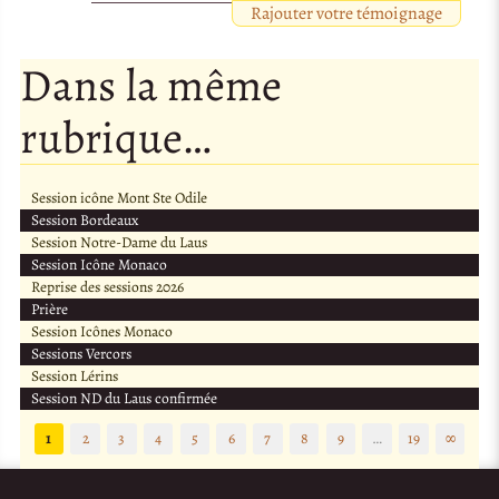
Rajouter votre témoignage
Dans la même
rubrique…
Session icône Mont Ste Odile
Session Bordeaux
Session Notre-Dame du Laus
Session Icône Monaco
Reprise des sessions 2026
Prière
Session Icônes Monaco
Sessions Vercors
Session Lérins
Session ND du Laus confirmée
1
2
3
4
5
6
7
8
9
…
19
∞