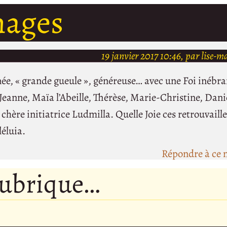
nages
19 janvier 2017 10:46, par lise-ma
ée, « grande gueule », généreuse… avec une Foi inébra
 Jeanne, Maïa l’Abeille, Thérèse, Marie-Christine, Daniè
hère initiatrice Ludmilla. Quelle Joie ces retrouvaille
léluia.
Répondre à ce 
rubrique…