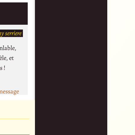
y serriere
nlable,
le, et
s !
message