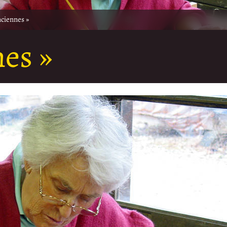
nciennes »
nes »