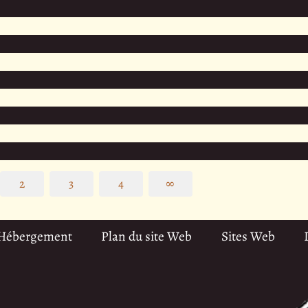
2
3
4
∞
 Hébergement
Plan du site Web
Sites Web