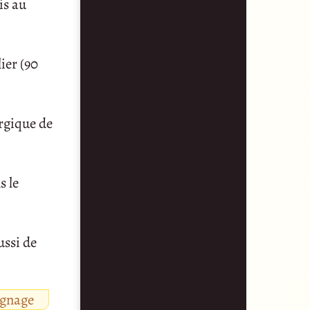
is au
lier (90
urgique de
s le
ussi de
ignage