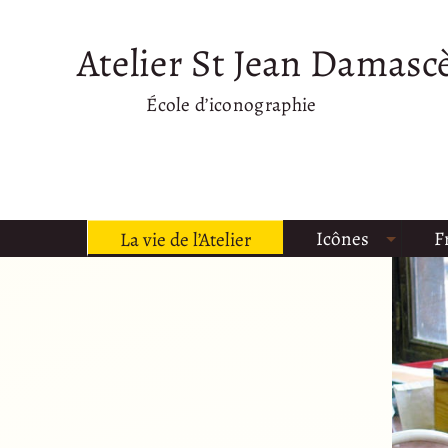
Atelier St Jean Damasc
École d’iconographie
Icônes
F
La vie de l’Atelier