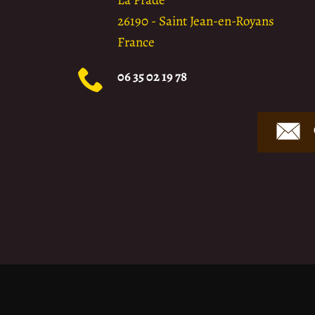
26190
-
Saint Jean-en-Royans
France
06 35 02 19 78