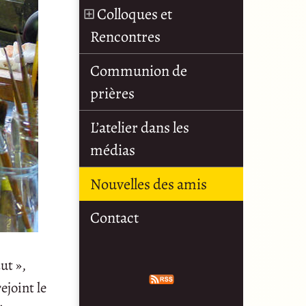
Colloques et
Rencontres
Communion de
prières
L’atelier dans les
médias
Nouvelles des amis
Contact
ut »,
ejoint le