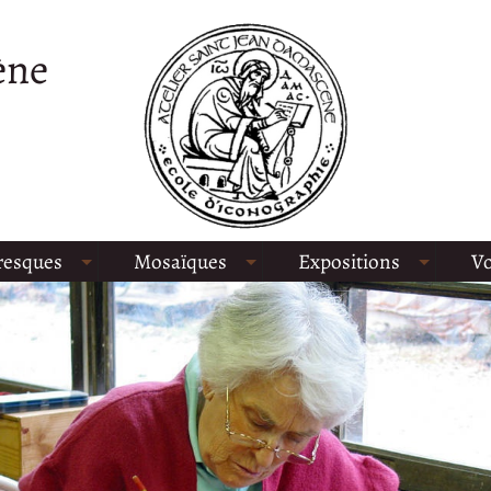
ène
resques
Mosaïques
Expositions
Vo