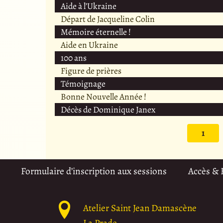
Aide à l’Ukraine
Départ de Jacqueline Colin
Mémoire éternelle !
Aide en Ukraine
100 ans
Figure de prières
Témoignage
Bonne Nouvelle Année !
Décès de Dominique Janex
1
Formulaire d’inscription aux sessions
Accès &
Atelier Saint Jean Damascène
La Prade