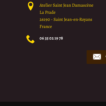
Atelier Saint Jean Damascène
La Prade
26190
-
Saint Jean-en-Royans
France
06 35 02 19 78