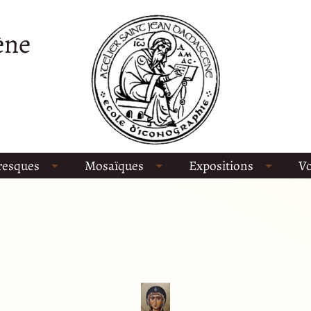
ène
resques
Mosaïques
Expositions
Vo