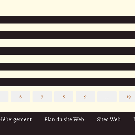
5
6
7
8
9
…
19
 Hébergement
Plan du site Web
Sites Web