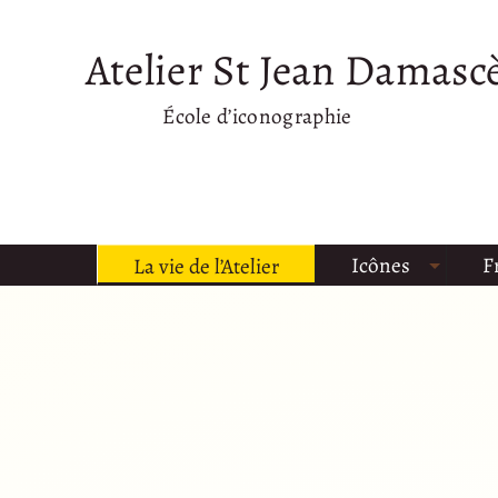
Atelier St Jean Damasc
École d’iconographie
Icônes
F
La vie de l’Atelier