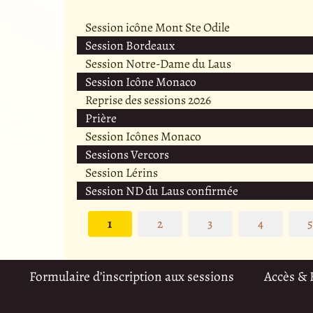
Session icône Mont Ste Odile
Session Bordeaux
Session Notre-Dame du Laus
Session Icône Monaco
Reprise des sessions 2026
Prière
Session Icônes Monaco
Sessions Vercors
Session Lérins
Session ND du Laus confirmée
1
2
3
4
Formulaire d’inscription aux sessions
Accès &