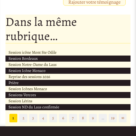
Rajouter votre témoignage
Dans la même
rubrique…
Session icône Mont Ste Odile
Session Bordeaux
Session Notre-Dame du Laus
Session Icône Monaco
Reprise des sessions 2026
Prière
Session Icônes Monaco
Sessions Vercors
Session Lérins
Session ND du Laus confirmée
1
2
3
4
5
6
7
8
9
…
19
∞