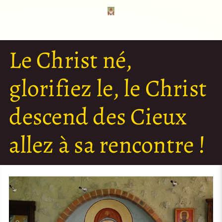
Le Christ né,
glorifiez le, le Christ
descend des Cieux
allez à sa rencontre !