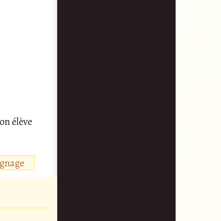
on élève
ignage