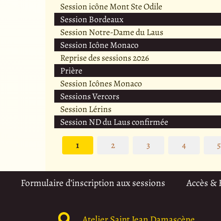
Session icône Mont Ste Odile
Session Bordeaux
Session Notre-Dame du Laus
Session Icône Monaco
Reprise des sessions 2026
Prière
Session Icônes Monaco
Sessions Vercors
Session Lérins
Session ND du Laus confirmée
1
2
3
4
Formulaire d’inscription aux sessions
Accès &
Atelier Saint Jean Damascène