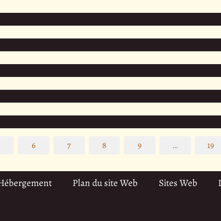
5
6
7
8
9
…
19
 Hébergement
Plan du site Web
Sites Web