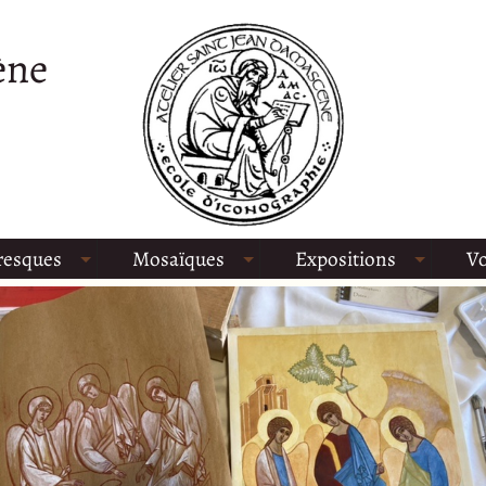
ène
resques
Mosaïques
Expositions
Vo