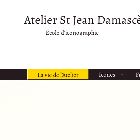
Atelier St Jean Damasc
École d’iconographie
Icônes
F
La vie de l’Atelier