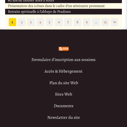
60 ans de l’Atelier fêtés à Feurs
Présentation des icônes dans le cadre d’un séminaire protestant
Retraite spirituelle à l’abbaye de Pradines
1
2
3
4
5
6
7
8
9
…
15
∞
Formulaire d’inscription aux sessions
Accès & Hébergement
Plan du site Web
Sites Web
Documents
NewsLetter du site