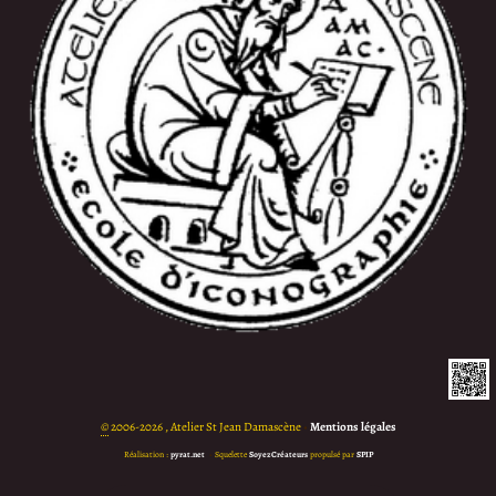
©
2006-2026 , Atelier St Jean Damascène
•
Mentions légales
Réalisation :
pyrat.net
•
Squelette
SoyezCréateurs
propulsé par
SPIP