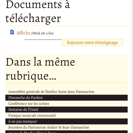
Documents à
télécharger
Affiche
(Word, 98.2 kio)
Rajouter votre témoignage
Dans la même
rubrique…
Assemblée générale de l’Atelier Saint-Jean-Damascène
Dimanche du Pardon
Conférence sur les icônes
Semaine de l’Unité
Fresque musicale (nouveauté)
À ne pas manquer
Journées du Patrimoine Atelier St Jean-Damascène