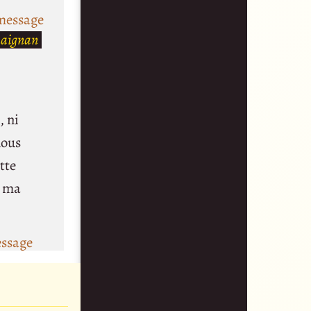
message
maignan
, ni
nous
tte
t ma
essage