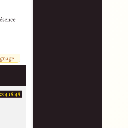
résence
ignage
014 18:48