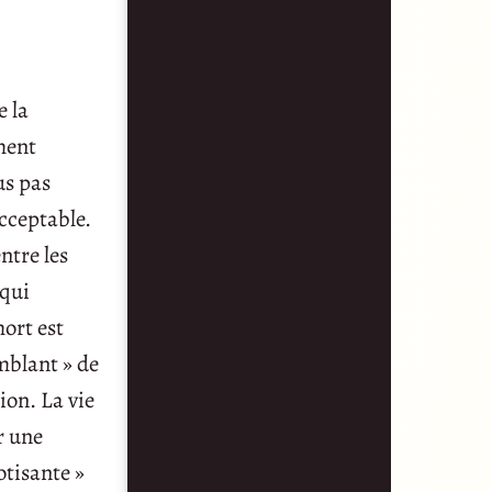
e la
ment
us pas
cceptable.
ntre les
 qui
ort est
mblant » de
ion. La vie
r une
otisante »