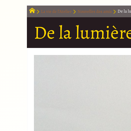
La vie de l’Atelier
Nouvelles des amis
De la l
De la lumièr