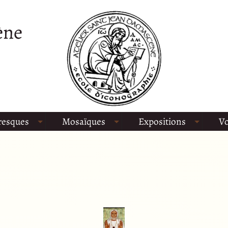
ène
resques
Mosaïques
Expositions
Vo