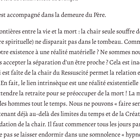
 est accompagné dans la demeure du Père.
ontières entre la vie et la mort : la chair seule souffre d
re spirituelle) ne disparait pas dans le tombeau. Com
otre existence à une réalité matérielle ? Ne sommes no
ccepter la séparation d’un être proche ? Cela est ina
 est faîte de la chair du Ressuscité permet la relation e
 En fait, le lien intrinsèque est une réalité existentielle
endre la retraite pour se préoccuper de la mort ! La m
 les hommes tout le temps. Nous ne pouvons « faire se
enant déjà au-delà des limites du temps et de la Créat
radation de la chair. Il faut commencer tous les jours pa
ne pas se laisser endormir dans une somnolence « hypn