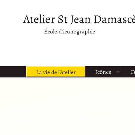
Atelier St Jean Damasc
École d’iconographie
Icônes
F
La vie de l’Atelier