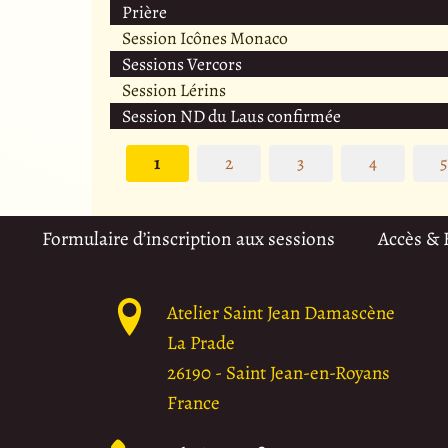
Prière
Session Icônes Monaco
Sessions Vercors
Session Lérins
Session ND du Laus confirmée
1
2
3
4
Formulaire d’inscription aux sessions
Accès &
Atelier Saint Jean Damascène
La Prade
26190
-
Saint Jean-en-Royans
France