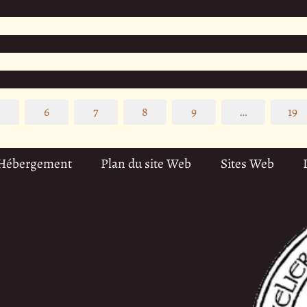
5
6
7
8
9
…
19
 Hébergement
Plan du site Web
Sites Web