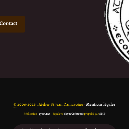
Contact
©
2006-2026 , Atelier St Jean Damascène
•
Mentions légales
Réalisation :
pyrat.net
•
Squelette
SoyezCréateurs
propulsé par
SPIP