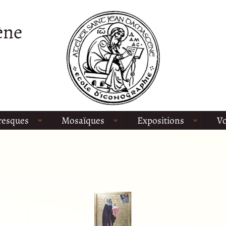
ène
resques
Mosaïques
Expositions
Vo