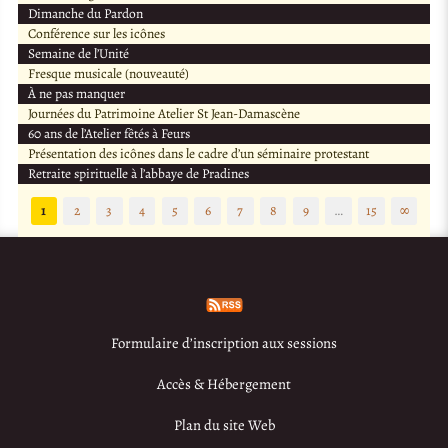
Dimanche du Pardon
Conférence sur les icônes
Semaine de l’Unité
Fresque musicale (nouveauté)
À ne pas manquer
Journées du Patrimoine Atelier St Jean-Damascène
60 ans de l’Atelier fêtés à Feurs
Présentation des icônes dans le cadre d’un séminaire protestant
Retraite spirituelle à l’abbaye de Pradines
1
2
3
4
5
6
7
8
9
…
15
∞
Formulaire d’inscription aux sessions
Accès & Hébergement
Plan du site Web