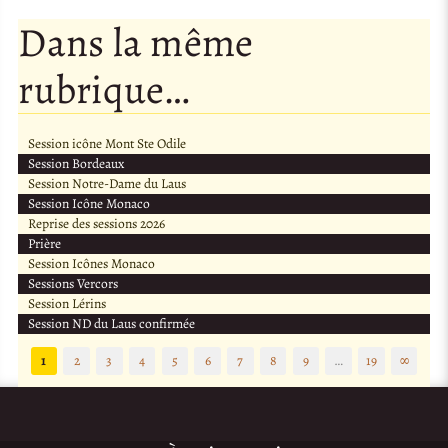
Dans la même
rubrique…
Session icône Mont Ste Odile
Session Bordeaux
Session Notre-Dame du Laus
Session Icône Monaco
Reprise des sessions 2026
Prière
Session Icônes Monaco
Sessions Vercors
Session Lérins
Session ND du Laus confirmée
1
2
3
4
5
6
7
8
9
…
19
∞