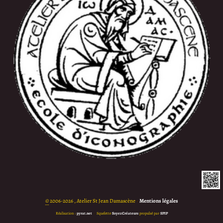
©
2006-2026 , Atelier St Jean Damascène
•
Mentions légales
Réalisation :
pyrat.net
•
Squelette
SoyezCréateurs
propulsé par
SPIP