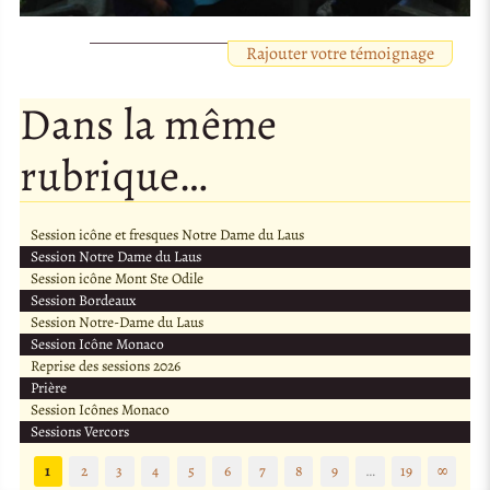
Rajouter votre témoignage
Dans la même
rubrique…
Session icône et fresques Notre Dame du Laus
Session Notre Dame du Laus
Session icône Mont Ste Odile
Session Bordeaux
Session Notre-Dame du Laus
Session Icône Monaco
Reprise des sessions 2026
Prière
Session Icônes Monaco
Sessions Vercors
1
2
3
4
5
6
7
8
9
…
19
∞