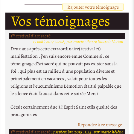
Rajouter votre témoignage
Vos témoignages
er
1
festival d’art sacré
17 août 2017 22:08, par marie -Pierre Saurel- Vivian
Deux ans après cette extraordinaire( festival et)
manifestation , j’en suis encore émue Comme si, ce
témoignage d’Art sacré qui ne pouvait pas exister sans la
Foi , qui plus est au milieu d’une population diverse et
principalement en vacances , valait pour toutes les
religions et l’eucuménisme L’émotion était si palpable que
le silence était là aussi dans cette soirée Merci
Cétait certainement due à l’Esprit Saint etlla qualité des
protagonistes
Répondre à ce message
er
1
festival d’art sacré
17 septembre 2015 11:25, par marie hélène