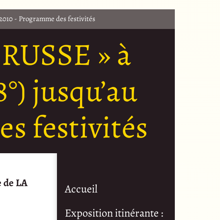
 2010 - Programme des festivités
 RUSSE » à
8°) jusqu’au
s festivités
e de LA
Accueil
Exposition itinérante :