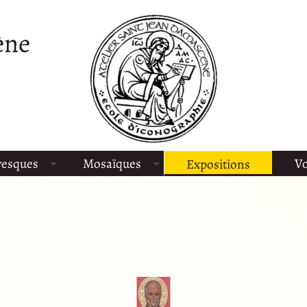
ène
resques
Mosaïques
Vo
Expositions