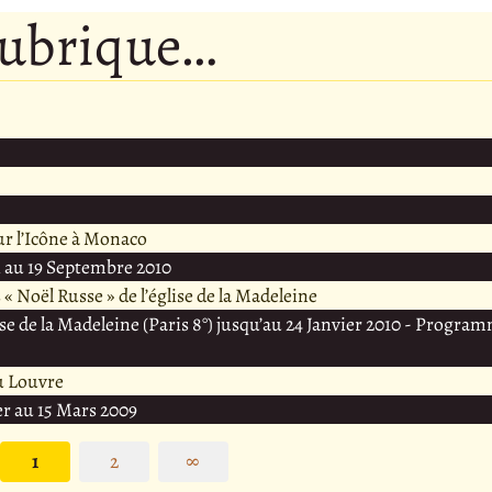
rubrique…
ur l’Icône à Monaco
 au 19 Septembre 2010
« Noël Russe » de l’église de la Madeleine
e de la Madeleine (Paris 8°) jusqu’au 24 Janvier 2010 - Progra
du Louvre
r au 15 Mars 2009
1
2
∞