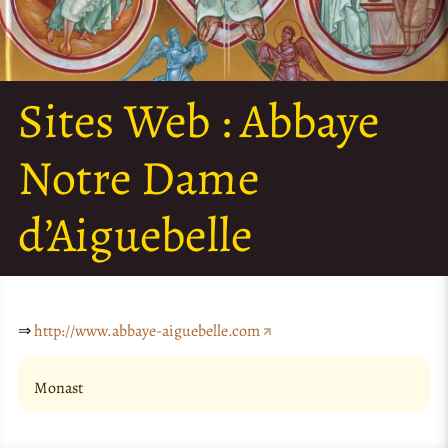
Sites Web :
Abbaye
Notre Dame
d’Aiguebelle
⇒
http://www.abbaye-aiguebelle.com
Monast