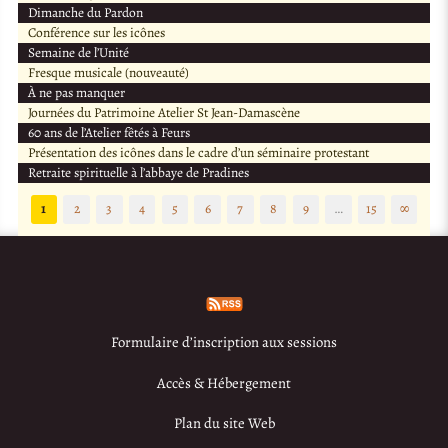
Dimanche du Pardon
Conférence sur les icônes
Semaine de l’Unité
Fresque musicale (nouveauté)
À ne pas manquer
Journées du Patrimoine Atelier St Jean-Damascène
60 ans de l’Atelier fêtés à Feurs
Présentation des icônes dans le cadre d’un séminaire protestant
Retraite spirituelle à l’abbaye de Pradines
1
2
3
4
5
6
7
8
9
…
15
∞
Formulaire d’inscription aux sessions
Accès & Hébergement
Plan du site Web