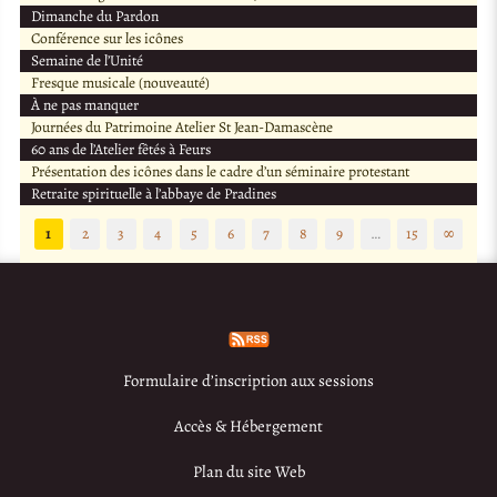
Dimanche du Pardon
Conférence sur les icônes
Semaine de l’Unité
Fresque musicale (nouveauté)
À ne pas manquer
Journées du Patrimoine Atelier St Jean-Damascène
60 ans de l’Atelier fêtés à Feurs
Présentation des icônes dans le cadre d’un séminaire protestant
Retraite spirituelle à l’abbaye de Pradines
1
2
3
4
5
6
7
8
9
…
15
∞
Formulaire d’inscription aux sessions
Accès & Hébergement
Plan du site Web