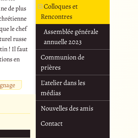
Colloques et
ine de plus
Rencontres
 chrétienne
que le chef
Assemblée générale
turel russe
annuelle 2023
in ! Il faut
Communion de
tions en
prières
L’atelier dans les
ignage
médias
Nouvelles des amis
Contact