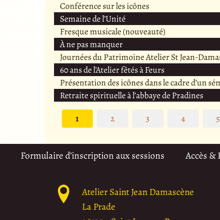
Conférence sur les icônes
Semaine de l’Unité
Fresque musicale (nouveauté)
À ne pas manquer
Journées du Patrimoine Atelier St Jean-Dama
60 ans de l’Atelier fêtés à Feurs
Présentation des icônes dans le cadre d’un sé
Retraite spirituelle à l’abbaye de Pradines
1
2
3
4
Formulaire d’inscription aux sessions
Accès &
Atelier Saint Jean Damascène
La Prade