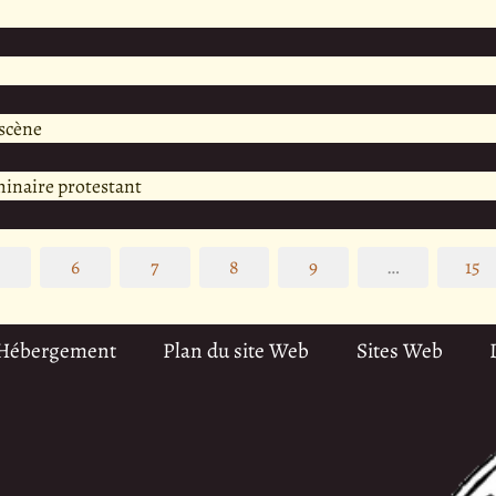
scène
minaire protestant
5
6
7
8
9
…
15
 Hébergement
Plan du site Web
Sites Web