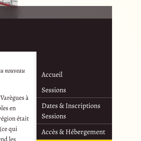
 au nouveau
Accueil
Sessions
 Varègues à
Dates & Inscriptions
ples en
Sessions
région était
(ce qui
Accès & Hébergement
end les