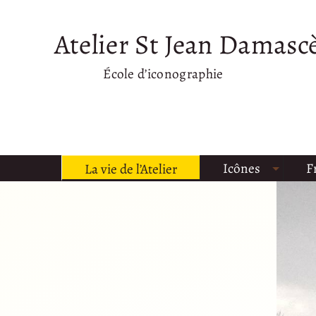
Atelier St Jean Damasc
École d’iconographie
Icônes
F
La vie de l’Atelier