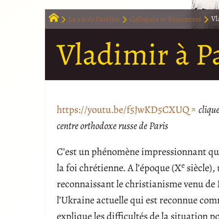
La vie de l’Atelier
Colloques et Rencontres
Vl
Vladimir à P
https://youtu.be/f5JwKD5CXUQ
cliqu
centre orthodoxe russe de Paris
C’est un phénomène impressionnant que 
e
la foi chrétienne. A l’époque (X
siècle),
reconnaissant le christianisme venu de B
l’Ukraine actuelle qui est reconnue com
explique les difficultés de la situation 