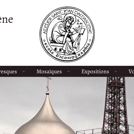
ène
resques
Mosaïques
Expositions
Vo