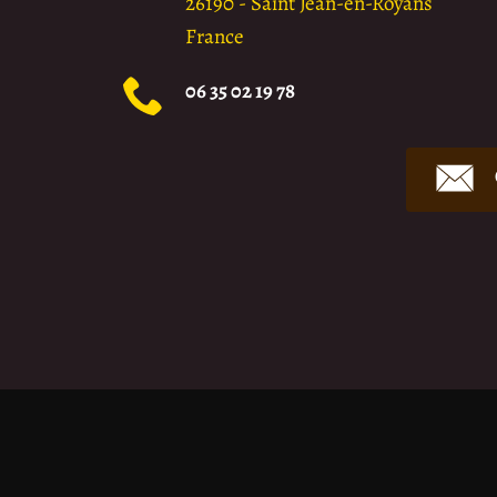
26190
-
Saint Jean-en-Royans
France
06 35 02 19 78