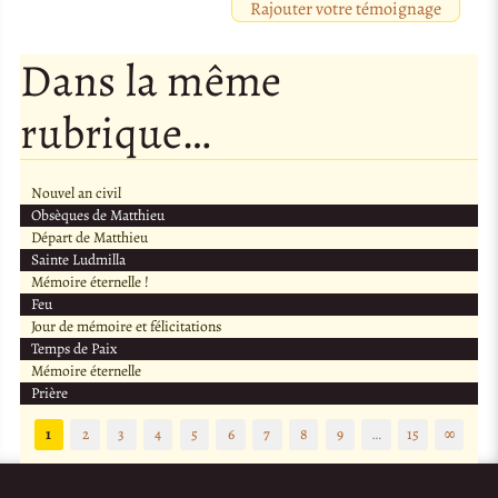
Rajouter votre témoignage
Dans la même
rubrique…
Nouvel an civil
Obsèques de Matthieu
Départ de Matthieu
Sainte Ludmilla
Mémoire éternelle !
Feu
Jour de mémoire et félicitations
Temps de Paix
Mémoire éternelle
Prière
1
2
3
4
5
6
7
8
9
…
15
∞